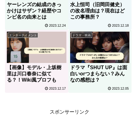
ヤーレンズの結成のきっ
水上恒司（旧岡田健史）
かけはサザン？経歴やコ
の改名理由は？現在はど
ンビ名の由来とは
この事務所？
2023.12.24
2023.12.18
エンターテイメント
ドラマ・映画
【画像】モデル・上坂樹
ドラマ『SHUT UP』は面
里は川口春奈に似て
白いorつまらない？みん
る？！Wiki風プロフも
なの感想は？
2023.12.17
2023.12.05
スポンサーリンク