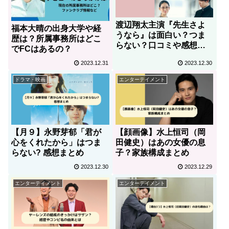
渡辺翔太主演『先生さよ
福本大晴の出身大学や経
うなら』は面白い？つま
歴は？所属事務所はどこ
らない？口コミや感想ま
でFCはあるの？
とめ
2023.12.31
2023.12.30
ドラマ・映画
エンターテイメント
【月９】永野芽郁「君が
【顔画像】水上恒司（岡
心をくれたから」はつま
田健史）はあの女優の息
らない? 感想まとめ
子？家族構成まとめ
2023.12.30
2023.12.29
エンターテイメント
エンターテイメント