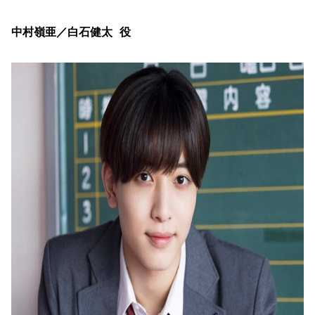
中村嶺亜／白石健太 役