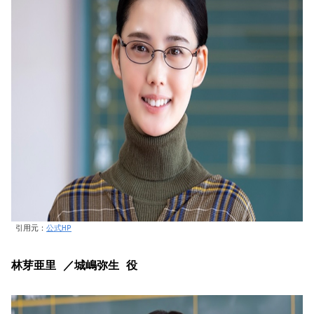
引用元：
公式HP
林芽亜里 ／城嶋弥生 役