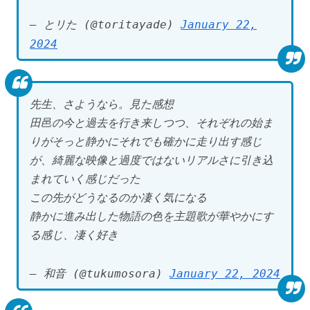
— とリた (@toritayade)
January 22,
2024
先生、さようなら。見た感想
田邑の今と過去を行き来しつつ、それぞれの始ま
りがそっと静かにそれでも確かに走り出す感じ
が、綺麗な映像と過度ではないリアルさに引き込
まれていく感じだった
この先がどうなるのか凄く気になる
静かに進み出した物語の色を主題歌が華やかにす
る感じ、凄く好き
— 和音 (@tukumosora)
January 22, 2024