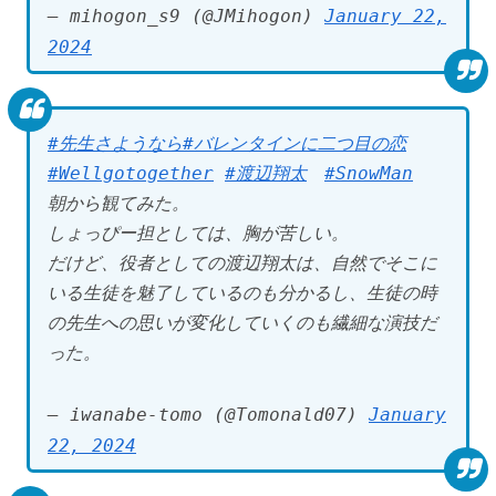
— mihogon_s9 (@JMihogon)
January 22,
2024
#先生さようなら
#バレンタインに二つ目の恋
#Wellgotogether
#渡辺翔太
#SnowMan
朝から観てみた。
しょっぴー担としては、胸が苦しい。
だけど、役者としての渡辺翔太は、自然でそこに
いる生徒を魅了しているのも分かるし、生徒の時
の先生への思いが変化していくのも繊細な演技だ
った。
— iwanabe-tomo (@Tomonald07)
January
22, 2024