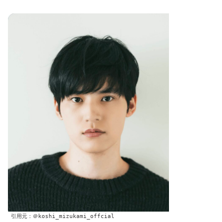
引用元：＠koshi_mizukami_offcial