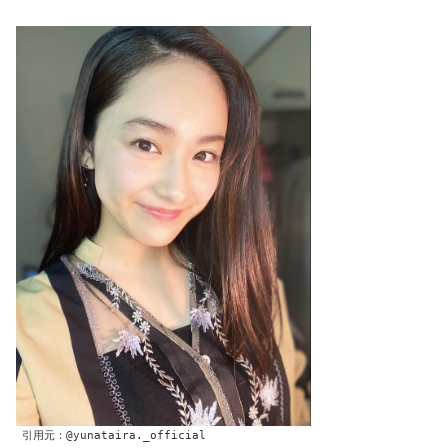
引用元：@yunataira._official