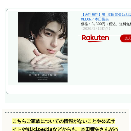
【送料無料】響 本田響矢1st
MELON／本田響矢
価格：3,300円（税込、送料無
(2026/5/15時点)
楽
こちらご家族についての情報がないことや公式サ
イトやWikipediaなどからも、本田響矢さんがハ