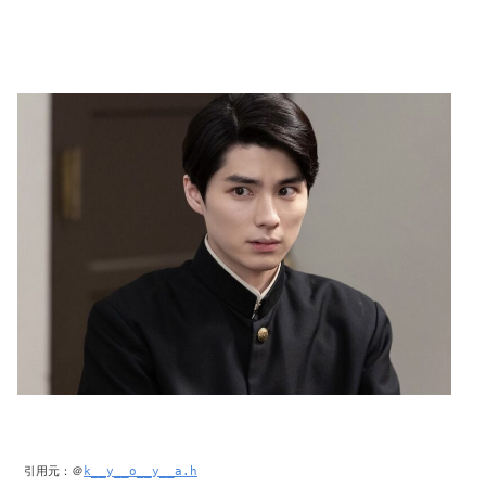
引用元：＠
k__y__o__y__a.h