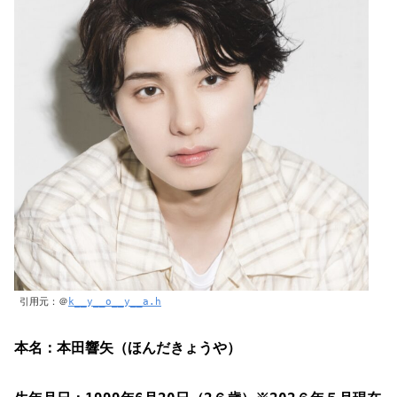
引用元：＠
k__y__o__y__a.h
本名：本田響矢（ほんだきょうや）