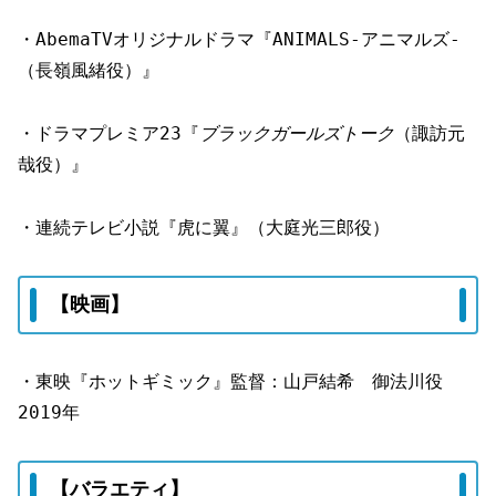
・AbemaTVオリジナルドラマ『ANIMALS‐アニマルズ‐
（長嶺風緒役）』
・ドラマプレミア23『
ブラックガールズトーク
（諏訪元
哉役）』
・連続テレビ小説『虎に翼』（大庭光三郎役）
【映画】
・東映『ホットギミック』監督：山戸結希 御法川役
2019年
【バラエティ】