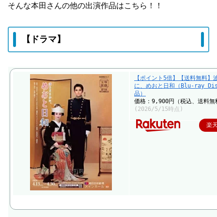
そんな本田さんの他の出演作品はこちら！！
【ドラマ】
【ポイント5倍】【送料無料】
に、めおと日和（Blu-ray Di
品）
価格：9,900円（税込、送料無
(2026/5/15時点)
楽