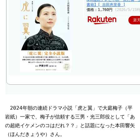
書籍】[ 吉田恵里香 ]
価格：1,760円
(2026/5/15
楽
2024年朝の連続ドラマ小説「虎と翼」で大庭梅子（平
岩紙）一家で、梅子が信頼する三男・光三郎役として「あ
の超絶イケメンのコはだれ？？」と話題になった本田響矢
（ほんだきょうや）さん。