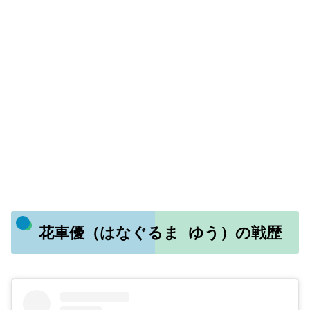
花車優（はなぐるま ゆう）の戦歴