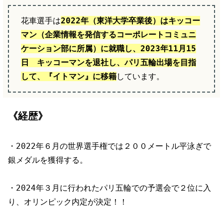
花車選手は
2022年（東洋大学卒業後）はキッコー
マン（企業情報を発信するコーポレートコミュニ
ケーション部に所属）に就職し、2023年11月15
日 キッコーマンを退社し、パリ五輪出場を目指
して、『イトマン』に移籍
しています。
《経歴》
・2022年６月の世界選手権では２００メートル平泳ぎで
銀メダルを獲得する。
・2024年３月に行われたパリ五輪での予選会で２位に入
り、オリンピック内定が決定！！