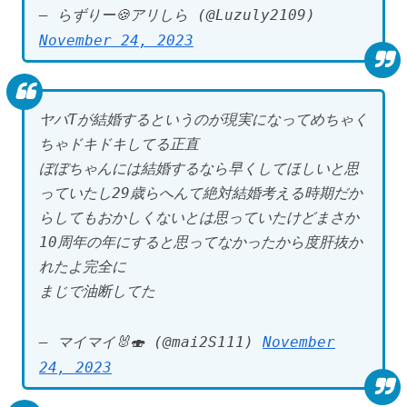
— らずりー🍪アリしら (@Luzuly2109)
November 24, 2023
ヤバTが結婚するというのが現実になってめちゃく
ちゃドキドキしてる正直
ぼぼちゃんには結婚するなら早くしてほしいと思
っていたし29歳らへんて絶対結婚考える時期だか
らしてもおかしくないとは思っていたけどまさか
10周年の年にすると思ってなかったから度肝抜か
れたよ完全に
まじで油断してた
— マイマイ🐰🍣 (@mai2S111)
November
24, 2023