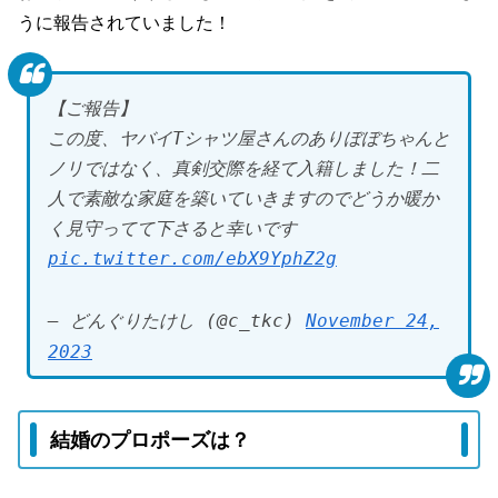
うに報告されていました！
【ご報告】
この度、ヤバイTシャツ屋さんのありぼぼちゃんと
ノリではなく、真剣交際を経て入籍しました！二
人で素敵な家庭を築いていきますのでどうか暖か
く見守ってて下さると幸いです
pic.twitter.com/ebX9YphZ2g
— どんぐりたけし (@c_tkc)
November 24,
2023
結婚のプロポーズは？