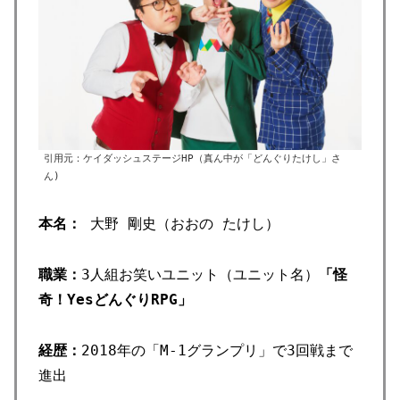
引用元：ケイダッシュステージHP（真ん中が「どんぐりたけし」さ
ん)
本名：
大野 剛史（おおの たけし）
職業：
3人組お笑いユニット（ユニット名）
「怪
奇！YesどんぐりRPG」
経歴：
2018年の「M-1グランプリ」で3回戦まで
進出