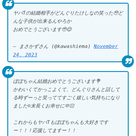
ヤバTの結婚相手がどんぐりたけしなの笑った🥹ど
んな子供が出来るんやろか
おめでとうございます🥹😌
— まさかずさん (@kawashiema)
November
24, 2023
ぼぼちゃん結婚おめでとうございます💐
かわいくてかっこよくて、どんぐりさんと話して
る時ずーっと笑っててすごく嬉しい気持ちになり
ました☺️末長くお幸せに🫶🏻
これからもヤバTもぼぼちゃんも大好きです
ー！！！応援してますー！！