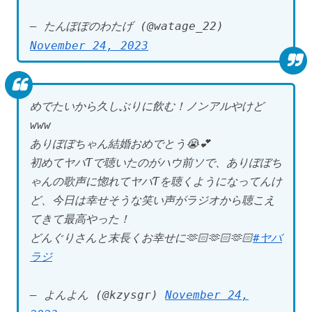
— たんぽぽのわたげ (@watage_22)
November 24, 2023
めでたいから久しぶりに飲む！ノンアルやけど
www
ありぼぼちゃん結婚おめでとう😭💕
初めてヤバTで聴いたのがハウ前ソで、ありぼぼち
ゃんの歌声に惚れてヤバTを聴くようになってんけ
ど、今日は幸せそうな笑い声がラジオから聴こえ
てきて最高やった！
どんぐりさんと末長くお幸せに🫶🏻🫶🏻🫶🏻
#ヤバ
ラジ
— よんよん (@kzysgr)
November 24,