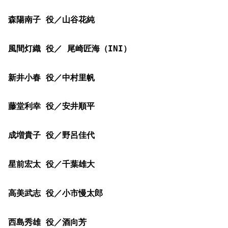
森陽南子 役／山谷花純
風間灯織 役／ 尾崎匠海（INI）
新井小春 役／中村里帆
藤堂利幸 役／安井順平
成増貴子 役／野呂佳代
星前宏太 役／千葉雄大
高美武志 役／小市慢太郎
西島秀雄 役／酒向芳