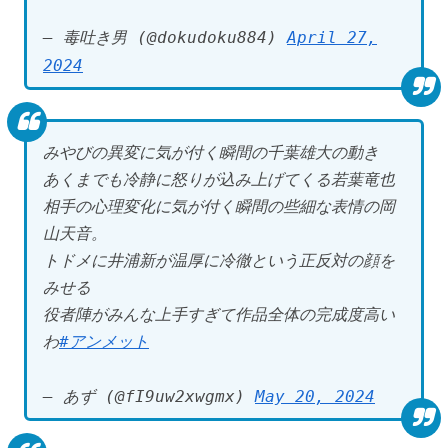
— 毒吐き男 (@dokudoku884)
April 27,
2024
みやびの異変に気が付く瞬間の千葉雄大の動き
あくまでも冷静に怒りが込み上げてくる若葉竜也
相手の心理変化に気が付く瞬間の些細な表情の岡
山天音。
トドメに井浦新が温厚に冷徹という正反対の顔を
みせる
役者陣がみんな上手すぎて作品全体の完成度高い
わ
#アンメット
— あず (@fI9uw2xwgmx)
May 20, 2024