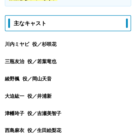
主なキャスト
川内ミヤビ 役／杉咲花
三瓶友治 役／若葉竜也
綾野楓 役／岡山天音
大迫紘一 役／井浦新
津幡玲子 役／吉瀬美智子
西島麻衣 役／生田絵梨花