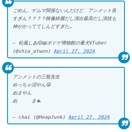
ごめん、ゲムマ関係ないんだけど、アンメット良
すぎん？？？？映像綺麗だし演出最高だし演技も
神がかっててしんどすぎた…
— 松風しあ🎲📖ボドゲ博物館の番犬VTuber
(@shia_atwon)
April 27, 2024
アンメットの三瓶先生
めっちゃ沼やん🤤
ぬまやん
ぬ ま🏊
— chai (@HeapJunk)
April 27, 2024