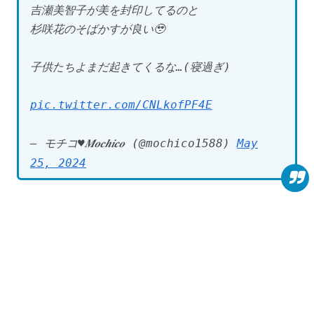
吉瀬美智子が美を封印してるのと
杉咲花のそばかすが良い🥹
子供たちよまだ起きてくるな…(寝過ぎ)
pic.twitter.com/CNLkofPF4E
— モチコ♥️𝑴𝒐𝒄𝒉𝒊𝒄𝒐 (@mochico1588)
May
25, 2024