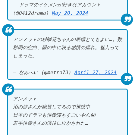
— ドラマのイケメンが好きなアカウント
(@0412drama)
May 20, 2024
アンメットの杉咲花ちゃんの表情とてもよい…。数
秒間の空白、眼の中に映る感情の揺れ。魅入って
しまった。
— なみへい (@metro73)
April 27, 2024
アンメット
沼の皆さんが絶賛してるので視聴中
日本のドラマも俳優陣もすごいやん😭
若手俳優さんの演技に泣かされた…