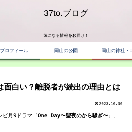
37to.ブログ
気になる情報をお届け！
プロフィール
岡山の公園
岡山の神社・
ぎ」は面白い？離脱者が続出の理由とは
2023.10.30
レビ月9ドラマ『
One Day〜聖夜のから騒ぎ〜
』。