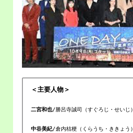
＜主要人物＞
二宮和也
/勝呂寺誠司（すぐろじ・せいじ
中谷美紀
/倉内桔梗（くらうち・ききょう