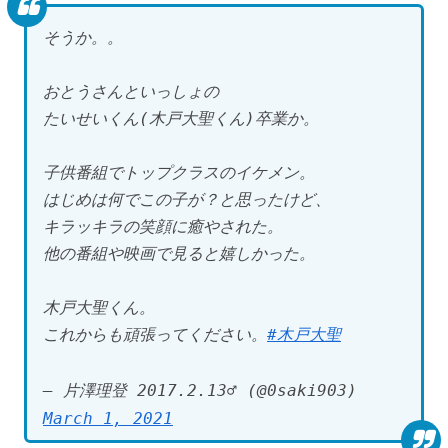
そうか。。
おとうさんといっしょの
たいせいくん(木戸大聖くん)卒業か。
子供番組でトップクラスのイケメン。
はじめは何でこの子が？と思ったけど、
キラッキラの笑顔に癒やされた。
他の番組や映画で見ると嬉しかった。
木戸大聖くん。
これからも頑張ってください。
#木戸大聖
— 片澤理登 2017.2.13♂ (@0saki903)
March 1, 2021