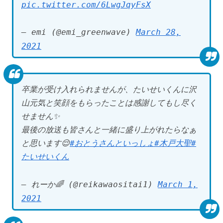
pic.twitter.com/6LwgJqyFsX
— emi (@emi_greenwave)
March 28,
2021
卒業が受け入れられませんが、たいせいくんに沢
山元気と笑顔をもらったことは感謝してもし尽く
せません✨
最後の放送も皆さんと一緒に盛り上がれたらなぁ
と思います😌
#おとうさんといっしょ
#木戸大聖
#
たいせいくん
— れーか🌈 (@reikawaositai1)
March 1,
2021