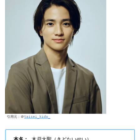
引用元：＠
taisei_kido_
本名：
木戸大聖（きどたいせい）