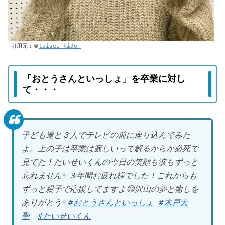
引用元：＠
taisei_kido_
「おとうさんといっしょ」を卒業に対し
て・・・
子ども達と３人でテレビの前に座り込んでみた
よ。上の子は卒業は寂しいって解るからか必死で
見てた！たいせいくんの今日の笑顔も涙もずっと
忘れません✨３年間お疲れ様でした！これからも
ずっと親子で応援してますよ😄沢山の夢と癒しを
ありがとう✨
#おとうさんといっしょ
#木戸大
聖
#たいせいくん