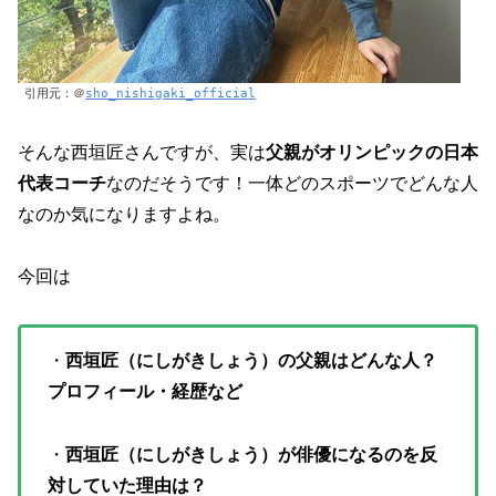
引用元：＠
sho_nishigaki_official
そんな西垣匠さんですが、実は
父親がオリンピックの日本
代表コーチ
なのだそうです！一体どのスポーツでどんな人
なのか気になりますよね。
今回は
・
西垣匠（にしがきしょう）の父親はどんな人？
プロフィール・経歴など
・
西垣匠（にしがきしょう）が俳優になるのを反
対していた理由は？