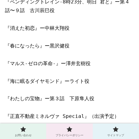
『ペンディングトレイン-8時23分、明日 君と』ー第４
話〜９話 古川辰巳役
『消えた初恋』ー中林大翔役
『春になったら』ー黒沢健役
『マルス-ゼロの革命-』ー澤井玄樹役
『海に眠るダイヤモンド』ーライト役
『わたしの宝物』ー第３話 下原隼人役
『正直不動産ミネルヴァ Special』（出演予定）
映画
お問い合わせ
プライバシーポリシー
サイトマップ