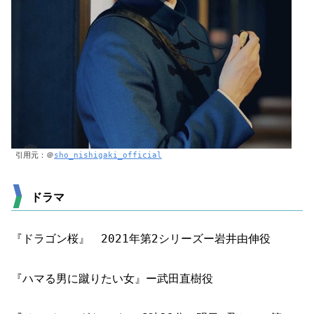
引用元：＠
sho_nishigaki_official
ドラマ
『ドラゴン桜』 2021年第2シリーズー岩井由伸役
『ハマる男に蹴りたい女』ー武田直樹役