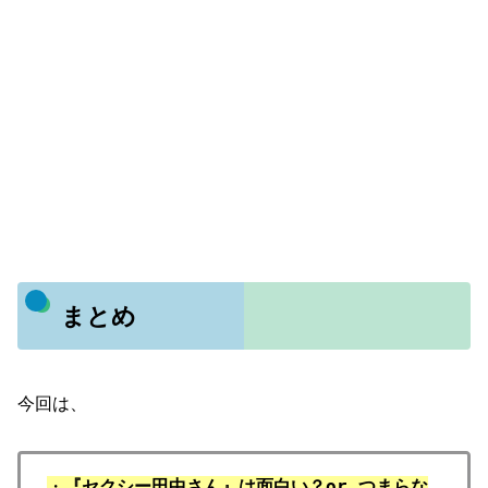
まとめ
今回は、
・
『セクシー田中さん』は面白い？or つまらな