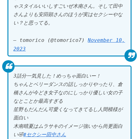
ゃスタイルいいしすごいぜ木南さん。そして田中
さんよりも安田顕さんのほうが実はセクシーやな
い？と思ってる。
— tomorico (@tomorico7)
November 10,
2023
3話分一気見した！めっちゃ面白いー！
ちゃんとベリーダンスの話しっかりやったり、倉
橋さんが今どき女子なのにしっかり優しい女の子
なとことか最高すぎる
笙野もだんだん可愛くなってきてるし人間模様が
面白い
木南晴夏はムラサキのイメージ強いから尚更面白
い🤣
#セクシー田中さん