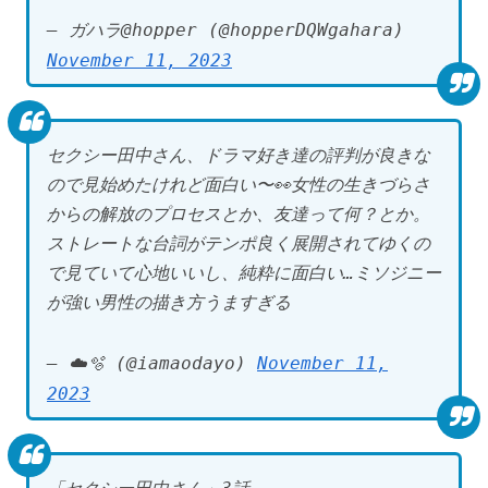
— ガハラ@hopper (@hopperDQWgahara)
November 11, 2023
セクシー田中さん、ドラマ好き達の評判が良きな
ので見始めたけれど面白い〜👀女性の生きづらさ
からの解放のプロセスとか、友達って何？とか。
ストレートな台詞がテンポ良く展開されてゆくの
で見ていて心地いいし、純粋に面白い…ミソジニー
が強い男性の描き方うますぎる
— ☁️🫧 (@iamaodayo)
November 11,
2023