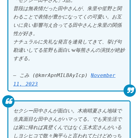
「セクシー田中さん」3話。
普段は無表情だった田中さんが、朱里や笙野と関
わることで表情が豊かになってくの可愛い。お互
いに良い影響与え合ってる田中さんと朱里の関係
性が好き。
ナチュラルに失礼な発言を連発してきて、挙げ句
勘違いしてる笙野も面白いw毎熊さんの演技が絶妙
すぎる。
— こみ (@kmrApnMILBAyIcp)
November
11, 2023
セクシー田中さんが面白い。木南晴夏さん地味で
生真面目な田中さんがハマってる。でも実生活で
は家に帰れば真壁くんではなく玉木宏さんがいる
しヨシヒコで散々胸平らと言われてたけどめっち