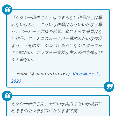
『セクシー田中さん』はつまらない作品だとは思
わないけれど、こういう作品はもういいかなと思
う。バービーと同様の感覚。私にとって発見はな
い作品。フェミニズム一丁目一番地みたいな作品
より、『その女、ジルバ』みたいなシスターフッ
ドが観たい。アラフォー女性が主人公の意味がぴ
んと来ない。
— 𝖓𝖔𝖗𝖎𝖈𝖔 (@sugarystarxxx)
November 3,
2023
セクシー田中さん、面白いか面白くないか以前に
めるるのカツラが気になりすぎて笑