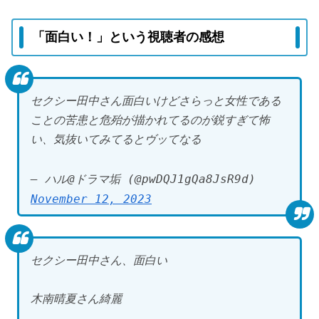
「面白い！」という視聴者の感想
セクシー田中さん面白いけどさらっと女性である
ことの苦患と危殆が描かれてるのが鋭すぎて怖
い、気抜いてみてるとヴッてなる
— ハル@ドラマ垢 (@pwDQJ1gQa8JsR9d)
November 12, 2023
セクシー田中さん、面白い
木南晴夏さん綺麗