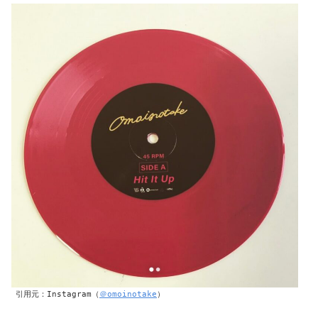
引用元：Instagram（
＠omoinotake
）