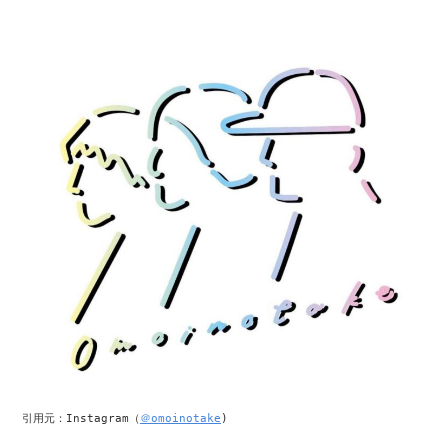
引用元：Instagram（
＠omoinotake
)