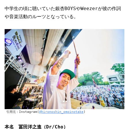
中学生の頃に聴いていた銀杏BOYSやWeezerが彼の作詞
や音楽活動のルーツとなっている。
引用元：Instagram(
@hironoshin_omoinotake
)
本名 冨田洋之進（
Dr/Cho
）