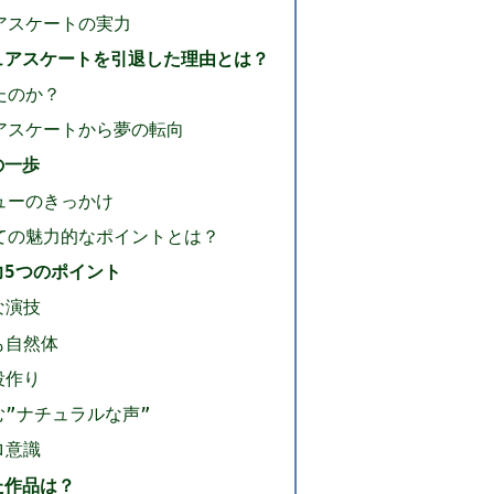
アスケートの実力
ュアスケートを引退した理由とは？
たのか？
アスケートから夢の転向
の一歩
ューのきっかけ
ての魅力的なポイントとは？
力5つのポイント
な演技
も自然体
役作り
む”ナチュラルな声”
ロ意識
た作品は？