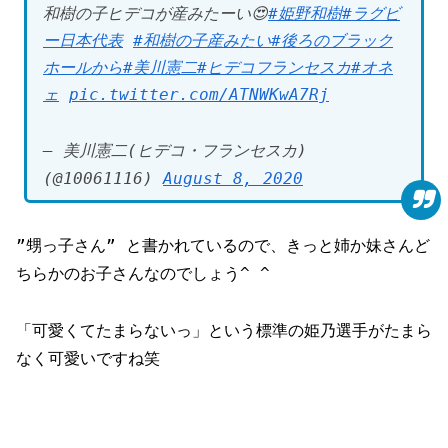
和樹の子ヒデコが産みたーい😍
#姫野和樹
#ラグビ
ー日本代表
#和樹の子産みたい
#後ろのブラック
ホールから
#美川憲二
#ヒデコフランセスカ
#オネ
ェ
pic.twitter.com/ATNWKwA7Rj
— 美川憲二(ヒデコ・フランセスカ)
(@10061116)
August 8, 2020
”甥っ子さん” と書かれているので、きっと姉か妹さんど
ちらかのお子さんなのでしょう^ ^
「可愛くてたまらないっ」という標準の姫乃選手がたまら
なく可愛いですね笑