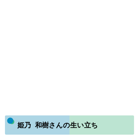
姫乃 和樹さんの生い立ち