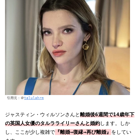
引用元：＠
talulahrm
ジャスティン・ウィルソンさんと
離婚後6週間で14歳年下
の英国人女優のタルラライリーさんと婚約
します。しか
し、ここが少し複雑で
『離婚→復縁→再び離婚』
をしてい