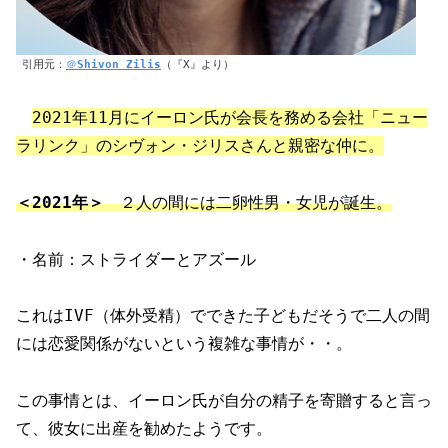
引用元：
＠
Shivon Zilis
（『X』より）
2021年11月にイーロン氏が会長を務める会社「ニュー
ラリンク」のシヴォン・ジリスさんと親密な仲に。
＜2021年＞
２人の間には二卵性男・女児が誕生。
・名前：ストライダーとアズール
これはIVF（体外受精）でできた子どもだそうで二人の間
には恋愛関係がないという複雑な事情が・・。
この事情とは、イーロン氏が自分の精子を寄贈すると言っ
て、彼女に出産を勧めたようです。