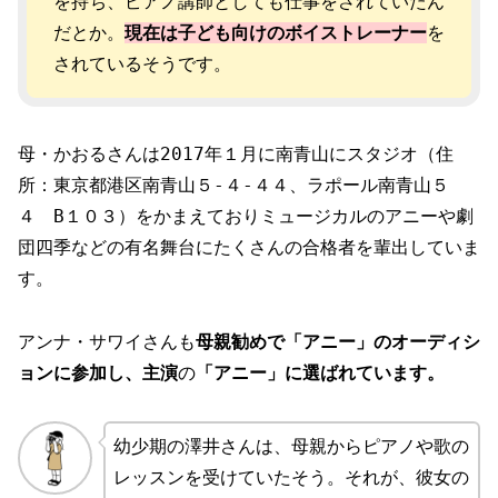
を持ち、ピアノ講師としても仕事をされていたん
だとか。
現在は子
ども
向けのボイストレーナー
を
されているそうです。
母・かおるさんは2017年１月に南青山にスタジオ（住
所：東京都港区南青山５-４-４４、ラポール南青山５
４ B１０３）をかまえておりミュージカルのアニーや劇
団四季などの有名舞台にたくさんの合格者を輩出していま
す。
アンナ・サワイさんも
母親勧めで「アニー」のオーディシ
ョンに参加し、主演
の
「アニー」に選ばれています。
幼少期の澤井さんは、母親からピアノや歌の
レッスンを受けていたそう。それが、彼女の