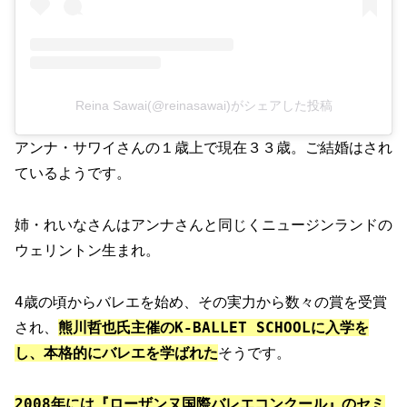
Reina Sawai(@reinasawai)がシェアした投稿
アンナ・サワイさんの１歳上で現在３３歳。ご結婚はされ
ているようです。
姉・れいなさんはアンナさんと同じくニュージンランドの
ウェリントン生まれ。
4歳の頃からバレエを始め、その実力から数々の賞を受賞
され、
熊川哲也氏主催のK-BALLET SCHOOLに入学を
し、本格的にバレエを学ばれた
そうです。
2008年には『ローザンヌ国際バレエコンクール』のセミ