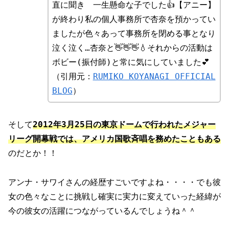
直に聞き 一生懸命な子でした👍【アニー】
が終わり私の個人事務所で杏奈を預かってい
ましたが色々あって事務所を閉める事となり
泣く泣く…杏奈と👋👋👋💧それからの活動は
ボビー(振付師)と常に気にしていました💕
（引用元：
RUMIKO KOYANAGI OFFICIAL
BLOG
）
そして
2012年3月25日の東京ドームで行われたメジャー
リーグ開幕戦では、アメリカ国歌斉唱を務めたこともある
のだとか！！
アンナ・サワイさんの経歴すごいですよね・・・・でも彼
女の色々なことに挑戦し確実に実力に変えていった経緯が
今の彼女の活躍につながっているんでしょうね＾＾