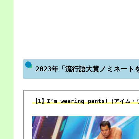
2023年「流行語大賞ノミネート
【1】I’m wearing pants!（ア